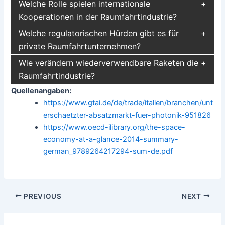
Welche Rolle spielen internationale
Kooperationen in der Raumfahrtindustrie?
Welche regulatorischen Hürden gibt es für
private Raumfahrtunternehmen?
Wie verändern wiederverwendbare Raketen die
Raumfahrtindustrie?
Quellenangaben:
https://www.gtai.de/de/trade/italien/branchen/unt
erschaetzter-absatzmarkt-fuer-photonik-951826
https://www.oecd-ilibrary.org/the-space-
economy-at-a-glance-2014-summary-
german_9789264217294-sum-de.pdf
Post
PREVIOUS
NEXT
navigation