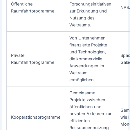
Öffentliche
Forschungsinitiativen
NAS
Raumfahrtprogramme
zur Erkundung und
Nutzung des
Weltraums.
Von Unternehmen
finanzierte Projekte
und Technologien,
Private
Space
die kommerzielle
Raumfahrtprogramme
Gala
Anwendungen im
Weltraum
ermöglichen.
Gemeinsame
Projekte zwischen
öffentlichen und
Geme
privaten Akteuren zur
Kooperationsprogramme
wie 
effizienten
Mon
Ressourcennutzung