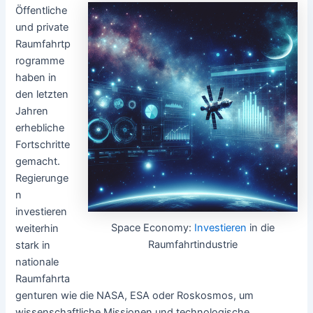
Öffentliche
und private
Raumfahrtp
rogramme
haben in
den letzten
Jahren
erhebliche
Fortschritte
gemacht.
Regierunge
n
investieren
Space Economy:
Investieren
in die
weiterhin
Raumfahrtindustrie
stark in
nationale
Raumfahrta
genturen wie die NASA, ESA oder Roskosmos, um
wissenschaftliche Missionen und technologische