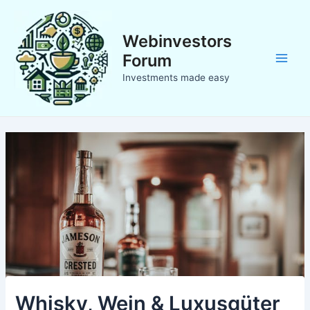
Zum
Inhalt
Webinvestors
springen
Forum
Main
Investments made easy
Men
Whisky, Wein & Luxusgüter