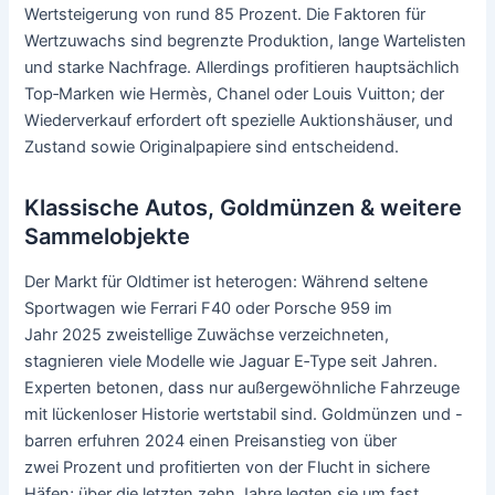
Wertsteigerung von rund 85 Prozent. Die Faktoren für
Wertzuwachs sind begrenzte Produktion, lange Wartelisten
und starke Nachfrage. Allerdings profitieren hauptsächlich
Top‑Marken wie Hermès, Chanel oder Louis Vuitton; der
Wiederverkauf erfordert oft spezielle Auktionshäuser, und
Zustand sowie Originalpapiere sind entscheidend.
Klassische Autos, Goldmünzen & weitere
Sammelobjekte
Der Markt für Oldtimer ist heterogen: Während seltene
Sportwagen wie Ferrari F40 oder Porsche 959 im
Jahr 2025 zweistellige Zuwächse verzeichneten,
stagnieren viele Modelle wie Jaguar E‑Type seit Jahren.
Experten betonen, dass nur außergewöhnliche Fahrzeuge
mit lückenloser Historie wertstabil sind. Goldmünzen und -
barren erfuhren 2024 einen Preisanstieg von über
zwei Prozent und profitierten von der Flucht in sichere
Häfen; über die letzten zehn Jahre legten sie um fast