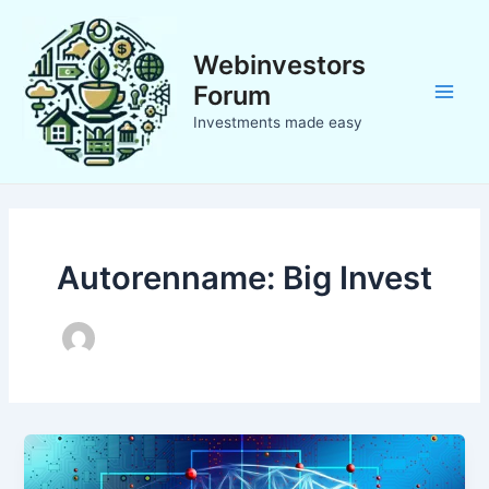
Zum
Inhalt
Webinvestors
springen
Forum
Main
Investments made easy
Men
Autorenname: Big Invest