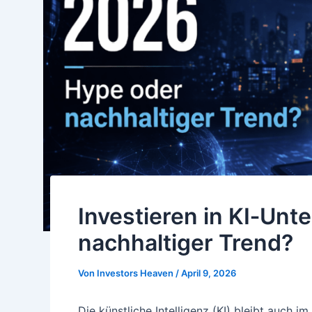
Investieren in KI‑Un
nachhaltiger Trend?
Von
Investors Heaven
/
April 9, 2026
Die künstliche Intelligenz (KI) bleibt auch