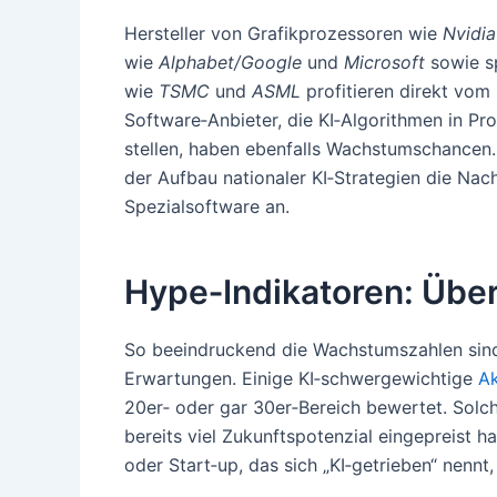
Hersteller von Grafikprozessoren wie
Nvidia
wie
Alphabet/Google
und
Microsoft
sowie sp
wie
TSMC
und
ASML
profitieren direkt vom
Software‑Anbieter, die KI‑Algorithmen in Pr
stellen, haben ebenfalls Wachstumschancen.
der Aufbau nationaler KI‑Strategien die Nac
Spezialsoftware an.
Hype‑Indikatoren: Übe
So beeindruckend die Wachstumszahlen sind,
Erwartungen. Einige KI‑schwergewichtige
Ak
20er‑ oder gar 30er‑Bereich bewertet. Solch
bereits viel Zukunftspotenzial eingepreist ha
oder Start‑up, das sich „KI‑getrieben“ nennt