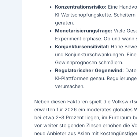
Konzentrationsrisiko:
Eine Handvol
KI‑Wertschöpfungskette. Scheitern 
geraten.
Monetarisierungsfrage:
Viele Gesc
Experimentierphase. Ob und wann sic
Konjunktursensitivität:
Hohe Bewert
und Konjunkturschwankungen. Ein
Gewinnprognosen schmälern.
Regulatorischer Gegenwind:
Date
KI‑Plattformen genau. Regulierung
verursachen.
Neben diesen Faktoren spielt die Volkswirts
erwarten für 2026 ein moderates globales 
bei etwa 2–3 Prozent liegen, im Euroraum be
vor weiter steigenden Zinsen erhöhen die Vo
neue Anbieter aus Asien mit kostengünstige