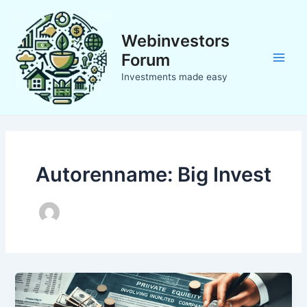
Zum
Inhalt
Webinvestors
springen
Forum
Main
Investments made easy
Men
Autorenname: Big Invest